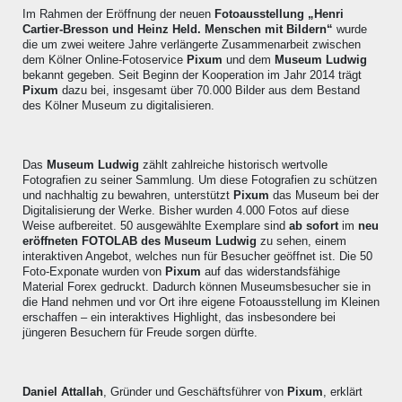
Im Rahmen der Eröffnung der neuen
Fotoausstellung „Henri
Cartier-Bresson und Heinz Held. Menschen mit Bildern“
wurde
die um zwei weitere Jahre verlängerte Zusammenarbeit zwischen
dem Kölner Online-Fotoservice
Pixum
und dem
Museum Ludwig
bekannt gegeben. Seit Beginn der Kooperation im Jahr 2014 trägt
Pixum
dazu bei, insgesamt über 70.000 Bilder aus dem Bestand
des Kölner Museum zu digitalisieren.
Das
Museum Ludwig
zählt zahlreiche historisch wertvolle
Fotografien zu seiner Sammlung. Um diese Fotografien zu schützen
und nachhaltig zu bewahren, unterstützt
Pixum
das Museum bei der
Digitalisierung der Werke. Bisher wurden 4.000 Fotos auf diese
Weise aufbereitet. 50 ausgewählte Exemplare sind
ab
sofort
im
neu
eröffneten FOTOLAB des Museum Ludwig
zu sehen, einem
interaktiven Angebot, welches nun für Besucher geöffnet ist. Die 50
Foto-Exponate wurden von
Pixum
auf das widerstandsfähige
Material Forex gedruckt. Dadurch können Museumsbesucher sie in
die Hand nehmen und vor Ort ihre eigene Fotoausstellung im Kleinen
erschaffen – ein interaktives Highlight, das insbesondere bei
jüngeren Besuchern für Freude sorgen dürfte.
Daniel Attallah
, Gründer und Geschäftsführer von
Pixum
, erklärt