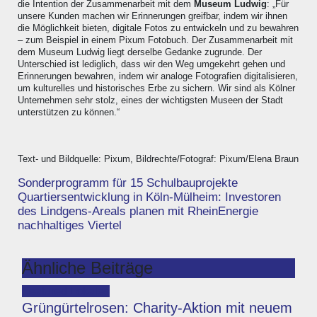
die Intention der Zusammenarbeit mit dem
Museum Ludwig
: „Für
unsere Kunden machen wir Erinnerungen greifbar, indem wir ihnen
die Möglichkeit bieten, digitale Fotos zu entwickeln und zu bewahren
– zum Beispiel in einem Pixum Fotobuch. Der Zusammenarbeit mit
dem Museum Ludwig liegt derselbe Gedanke zugrunde. Der
Unterschied ist lediglich, dass wir den Weg umgekehrt gehen und
Erinnerungen bewahren, indem wir analoge Fotografien digitalisieren,
um kulturelles und historisches Erbe zu sichern. Wir sind als Kölner
Unternehmen sehr stolz, eines der wichtigsten Museen der Stadt
unterstützen zu können.“
Text- und Bildquelle: Pixum, Bildrechte/Fotograf: Pixum/Elena Braun
Beitragsnavigation
Sonderprogramm für 15 Schulbauprojekte
Quartiersentwicklung in Köln-Mülheim: Investoren
des Lindgens-Areals planen mit RheinEnergie
nachhaltiges Viertel
Ähnliche Beiträge
Featured
Lokales
Grüngürtelrosen: Charity-Aktion mit neuem