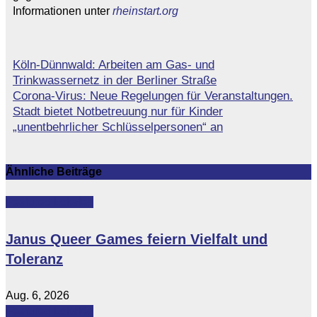
Informationen unter
rheinstart.org
Köln-Dünnwald: Arbeiten am Gas- und
Beitragsnavigation
Trinkwassernetz in der Berliner Straße
Corona-Virus: Neue Regelungen für Veranstaltungen.
Stadt bietet Notbetreuung nur für Kinder
„unentbehrlicher Schlüsselpersonen“ an
Ähnliche Beiträge
Featured
Lokales
Janus Queer Games feiern Vielfalt und
Toleranz
Aug. 6, 2026
Featured
Lokales