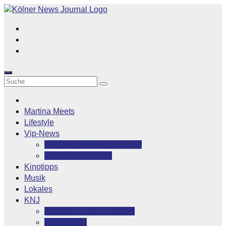
Zum
Inhalt
springen
Martina Meets
Lifestyle
Vip-News
Stars grüßen ihre Fans
Rocklegenden
Kinotipps
Musik
Lokales
KNJ
Kölner News Journal
Kontakt