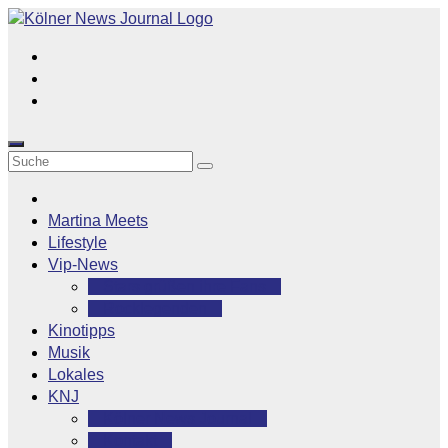
Zum
Inhalt
springen
Martina Meets
Lifestyle
Vip-News
Stars grüßen ihre Fans
Rocklegenden
Kinotipps
Musik
Lokales
KNJ
Kölner News Journal
Kontakt