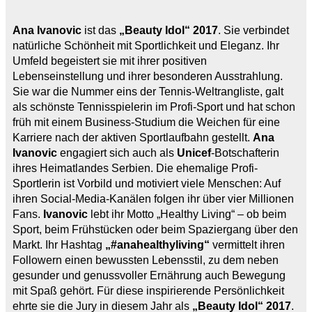
Ana Ivanovic
ist das
„Beauty Idol“ 2017
. Sie verbindet
natürliche Schönheit mit Sportlichkeit und Eleganz. Ihr
Umfeld begeistert sie mit ihrer positiven
Lebenseinstellung und ihrer besonderen Ausstrahlung.
Sie war die Nummer eins der Tennis-Weltrangliste, galt
als schönste Tennisspielerin im Profi-Sport und hat schon
früh mit einem Business-Studium die Weichen für eine
Karriere nach der aktiven Sportlaufbahn gestellt.
Ana
Ivanovic
engagiert sich auch als
Unicef
-Botschafterin
ihres Heimatlandes Serbien. Die ehemalige Profi-
Sportlerin ist Vorbild und motiviert viele Menschen: Auf
ihren Social-Media-Kanälen folgen ihr über vier Millionen
Fans.
Ivanovic
lebt ihr Motto „Healthy Living“ – ob beim
Sport, beim Frühstücken oder beim Spaziergang über den
Markt. Ihr Hashtag
„#anahealthyliving“
vermittelt ihren
Followern einen bewussten Lebensstil, zu dem neben
gesunder und genussvoller Ernährung auch Bewegung
mit Spaß gehört. Für diese inspirierende Persönlichkeit
ehrte sie die Jury in diesem Jahr als
„Beauty Idol“ 2017
.