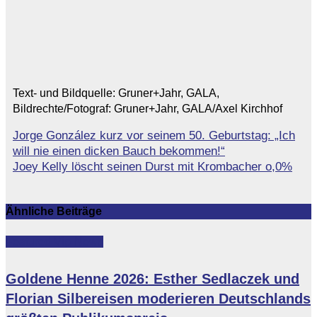
Text- und Bildquelle: Gruner+Jahr, GALA,
Bildrechte/Fotograf: Gruner+Jahr, GALA/Axel Kirchhof
Jorge González kurz vor seinem 50. Geburtstag: „Ich
Beitragsnavigation
will nie einen dicken Bauch bekommen!“
Joey Kelly löscht seinen Durst mit Krombacher o,0%
Ähnliche Beiträge
Featured
Vip-News
Goldene Henne 2026: Esther Sedlaczek und
Florian Silbereisen moderieren Deutschlands