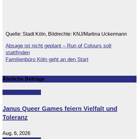
Quelle: Stadt Köln, Bildrechte: KNJ/Martina Uckermann
Absage ist nicht geplant – Run of Colours soll
Beitragsnavigation
stattfinden
Familienbüro Köln geht an den Start
Ähnliche Beiträge
Featured
Lokales
Janus Queer Games feiern Vielfalt und
Toleranz
Aug. 6, 2026