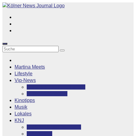
Zum
Inhalt
springen
Martina Meets
Lifestyle
Vip-News
Stars grüßen ihre Fans
Rocklegenden
Kinotipps
Musik
Lokales
KNJ
Kölner News Journal
Kontakt