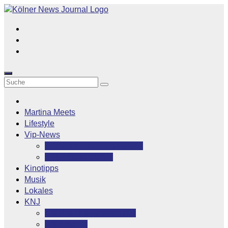
Zum
Inhalt
springen
Martina Meets
Lifestyle
Vip-News
Stars grüßen ihre Fans
Rocklegenden
Kinotipps
Musik
Lokales
KNJ
Kölner News Journal
Kontakt