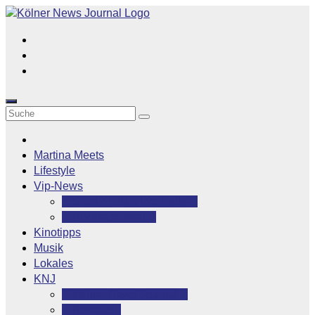
Zum
Inhalt
springen
Martina Meets
Lifestyle
Vip-News
Stars grüßen ihre Fans
Rocklegenden
Kinotipps
Musik
Lokales
KNJ
Kölner News Journal
Kontakt