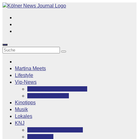
Zum
Inhalt
springen
Martina Meets
Lifestyle
Vip-News
Stars grüßen ihre Fans
Rocklegenden
Kinotipps
Musik
Lokales
KNJ
Kölner News Journal
Kontakt