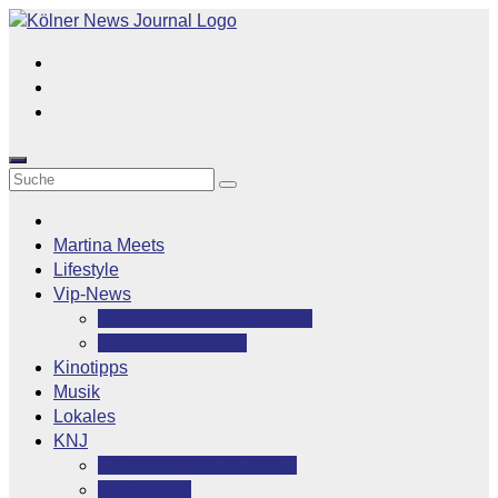
Zum
Inhalt
springen
Martina Meets
Lifestyle
Vip-News
Stars grüßen ihre Fans
Rocklegenden
Kinotipps
Musik
Lokales
KNJ
Kölner News Journal
Kontakt