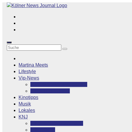
Zum
Inhalt
springen
Martina Meets
Lifestyle
Vip-News
Stars grüßen ihre Fans
Rocklegenden
Kinotipps
Musik
Lokales
KNJ
Kölner News Journal
Kontakt