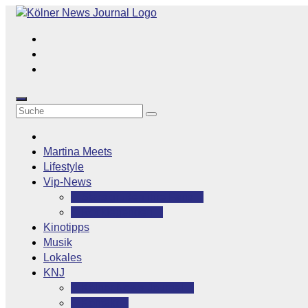
Zum
Inhalt
springen
Martina Meets
Lifestyle
Vip-News
Stars grüßen ihre Fans
Rocklegenden
Kinotipps
Musik
Lokales
KNJ
Kölner News Journal
Kontakt