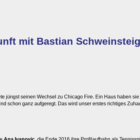
unft mit Bastian Schweinstei
e jüngst seinen Wechsel zu Chicago Fire. Ein Haus haben sie b
sind schon ganz aufgeregt. Das wird unser erstes richtiges Zuha
te
Ana Ivanovic
, die Ende 2016 ihre Profilaufbahn als Tennisspi