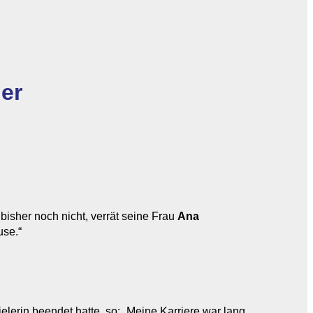
ger
isher noch nicht, verrät seine Frau
Ana
use.“
elerin beendet hatte, so: „Meine Karriere war lang