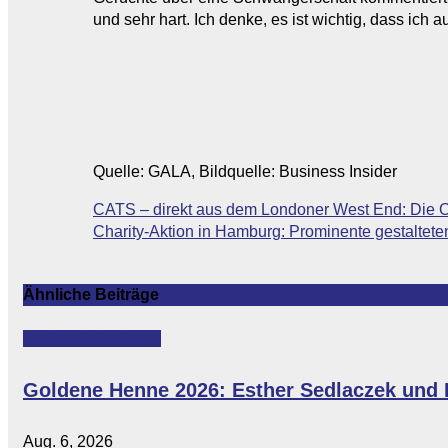
und sehr hart. Ich denke, es ist wichtig, dass ich 
Quelle: GALA, Bildquelle: Business Insider
Beitragsnavigation
CATS – direkt aus dem Londoner West End: Die Ori
Charity-Aktion in Hamburg: Prominente gestalteten
Ähnliche Beiträge
Featured
Vip-News
Goldene Henne 2026: Esther Sedlaczek und 
Aug. 6, 2026