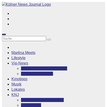
Zum
Inhalt
springen
Martina Meets
Lifestyle
Vip-News
Stars grüßen ihre Fans
Rocklegenden
Kinotipps
Musik
Lokales
KNJ
Kölner News Journal
Kontakt