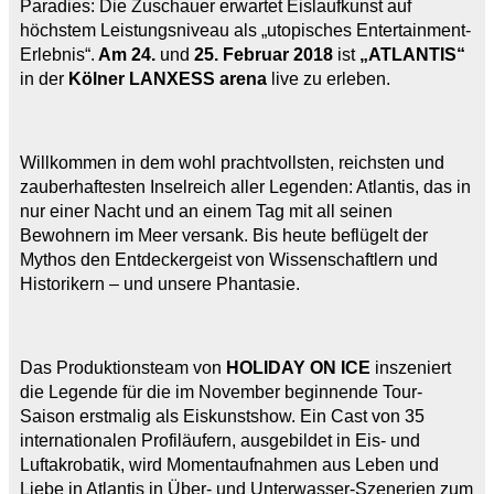
Paradies: Die Zuschauer erwartet Eislaufkunst auf
höchstem Leistungsniveau als „utopisches Entertainment-
Erlebnis“.
Am 24.
und
25. Februar 2018
ist
„ATLANTIS“
in der
Kölner LANXESS arena
live zu erleben.
Willkommen in dem wohl prachtvollsten, reichsten und
zauberhaftesten Inselreich aller Legenden: Atlantis, das in
nur einer Nacht und an einem Tag mit all seinen
Bewohnern im Meer versank. Bis heute beflügelt der
Mythos den Entdeckergeist von Wissenschaftlern und
Historikern – und unsere Phantasie.
Das Produktionsteam von
HOLIDAY ON ICE
inszeniert
die Legende für die im November beginnende Tour-
Saison erstmalig als Eiskunstshow. Ein Cast von 35
internationalen Profiläufern, ausgebildet in Eis- und
Luftakrobatik, wird Momentaufnahmen aus Leben und
Liebe in Atlantis in Über- und Unterwasser-Szenerien zum