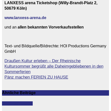
LANXESS arena Ticketshop
(Willy-Brandt-Platz 2,
50679 Köln)
www.lanxess-arena.de
und an
allen bekannten Vorverkaufsstellen
Text- und Bildquelle/Bildrechte: HOI Productions Germany
GmbH
Draußen Kultur erleben – Der Rheinische
Beitragsnavigation
Kultursommer begrüßt alle Daheimgebliebenen in den
Sommerferien
Pänz machen FERIEN ZU HAUSE
Ähnliche Beiträge
Featured
Lokales