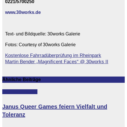
0221/5700250
www.30works.de
Text- und Bildquelle: 30works Galerie
Fotos: Courtesy of 30works Galerie
Kostenlose Fahrradüberprüfung im Rheinpark
Beitragsnavigation
Martin Bender „Magnificent Faces“ @ 30works II
Ähnliche Beiträge
Featured
Lokales
Janus Queer Games feiern Vielfalt und
Toleranz