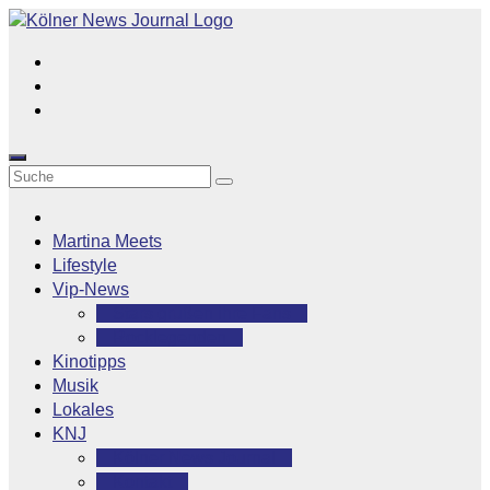
Zum
Inhalt
springen
Martina Meets
Lifestyle
Vip-News
Stars grüßen ihre Fans
Rocklegenden
Kinotipps
Musik
Lokales
KNJ
Kölner News Journal
Kontakt