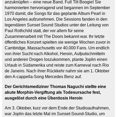
anzuknüpfen – eine neue Band. Full Tilt Boogie! Sie
harmonierten hervorragend und begannen im September
1970 damit, die Songs für das geplante Album Pearl in
Los Angeles aufzunehmen. Die Sessions fanden in den
legendären Sunset Sound Studios unter der Leitung von
Paul Rothchild statt, der vor allem für seine
Zusammenarbeit mit The Doors bekannt war. Ihr letzte
öffentliches Konzert spielten sie wenige Wochen zuvor in
Cambridge, Massachusetts vor 40.000 Fans. Um endlich
von ihrer Sucht nach Alkohol, Heroin, Aufputschmitteln
und anderen Drogen loszukommen, plante Joplin einen
Urlaub in Südamerika und reiste zum Karneval nach Rio
de Janeiro. Nach ihrer Rückkehr nahm sie am 1. Oktober
den A-cappella-Song Mercedes Benz auf.
Der Gerichtsmediziner Thomas Naguchi stellte eine
akute Morphin-Vergiftung als Todesursache fest,
ausgelöst durch eine Überdosis Heroin
Am 3. Oktober, kurz vor dem Ende der Studioaufnahmen,
war Joplin das letzte Mal im Sunset-Sound-Studio, um