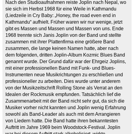
Nach den Studioaufnahmen reiste Joplin nach Nepal, wo
sie sich im Herbst 1968 für eine Weile in Kathmandu
(Liedzeile in Cry Baby: „Honey, the road even end in
Kathmandu“ aufhielt. Früher waren wir nur wenige, jetzt
gibt es Massen und Massen und Massen von uns. Ende
1968 trennte sich Janis Joplin von der Band und stellte
zusammen mit ihrer Plattenfirma eine größere Band
zusammen, die lange keinen Namen hatte, aber nach
dem folgenden, dritten Joplin-Album Kozmic Blues Band
genannt wurde. Der Grund dafür war der Ehrgeiz Joplins,
mit einer professionellen Band mit Funk- und Blues-
Instrumenten neue Musikrichtungen zu erschließen und
professioneller zu arbeiten. Dies wurde unter anderem
von der Musikzeitschrift Rolling Stone als Verrat an den
Idealen der Rockmusik empfunden. Tatsächlich lief die
Zusammenarbeit mit der Band nicht sehr gut, da sich die
Musiker vorher nicht kannten und Joplin wenig Erfahrung
sowohl als Band-Leader als auch mit dem Arrangieren
von Liedern hatte. Die Band hatte ihren bekanntesten
Auftritt im Jahre 1969 beim Woodstock-Festival. Joplin
war bei diesem Auftritt stark alkoholisiert, wirkte