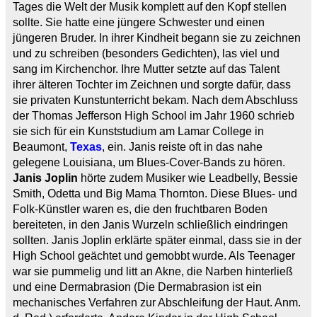
Tages die Welt der Musik komplett auf den Kopf stellen
sollte. Sie hatte eine jüngere Schwester und einen
jüngeren Bruder. In ihrer Kindheit begann sie zu zeichnen
und zu schreiben (besonders Gedichten), las viel und
sang im Kirchenchor. Ihre Mutter setzte auf das Talent
ihrer älteren Tochter im Zeichnen und sorgte dafür, dass
sie privaten Kunstunterricht bekam. Nach dem Abschluss
der Thomas Jefferson High School im Jahr 1960 schrieb
sie sich für ein Kunststudium am Lamar College in
Beaumont,
Texas
, ein. Janis reiste oft in das nahe
gelegene Louisiana, um Blues-Cover-Bands zu hören.
Janis Joplin
hörte zudem Musiker wie Leadbelly, Bessie
Smith, Odetta und Big Mama Thornton. Diese Blues- und
Folk-Künstler waren es, die den fruchtbaren Boden
bereiteten, in den Janis Wurzeln schließlich eindringen
sollten. Janis Joplin erklärte später einmal, dass sie in der
High School geächtet und gemobbt wurde. Als Teenager
war sie pummelig und litt an Akne, die Narben hinterließ
und eine Dermabrasion (Die Dermabrasion ist ein
mechanisches Verfahren zur Abschleifung der Haut. Anm.