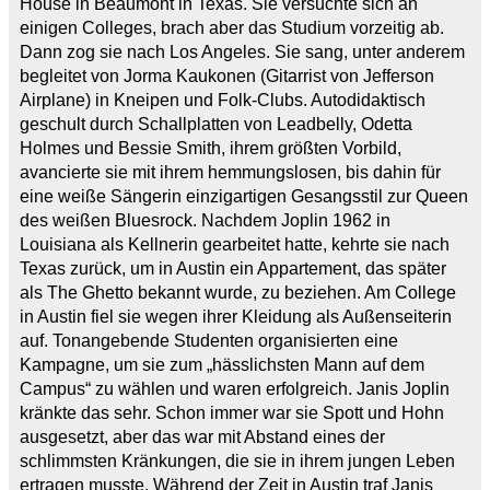
House in Beaumont in Texas. Sie versuchte sich an
einigen Colleges, brach aber das Studium vorzeitig ab.
Dann zog sie nach Los Angeles. Sie sang, unter anderem
begleitet von Jorma Kaukonen (Gitarrist von Jefferson
Airplane) in Kneipen und Folk-Clubs. Autodidaktisch
geschult durch Schallplatten von Leadbelly, Odetta
Holmes und Bessie Smith, ihrem größten Vorbild,
avancierte sie mit ihrem hemmungslosen, bis dahin für
eine weiße Sängerin einzigartigen Gesangsstil zur Queen
des weißen Bluesrock. Nachdem Joplin 1962 in
Louisiana als Kellnerin gearbeitet hatte, kehrte sie nach
Texas zurück, um in Austin ein Appartement, das später
als The Ghetto bekannt wurde, zu beziehen. Am College
in Austin fiel sie wegen ihrer Kleidung als Außenseiterin
auf. Tonangebende Studenten organisierten eine
Kampagne, um sie zum „hässlichsten Mann auf dem
Campus“ zu wählen und waren erfolgreich. Janis Joplin
kränkte das sehr. Schon immer war sie Spott und Hohn
ausgesetzt, aber das war mit Abstand eines der
schlimmsten Kränkungen, die sie in ihrem jungen Leben
ertragen musste. Während der Zeit in Austin traf Janis