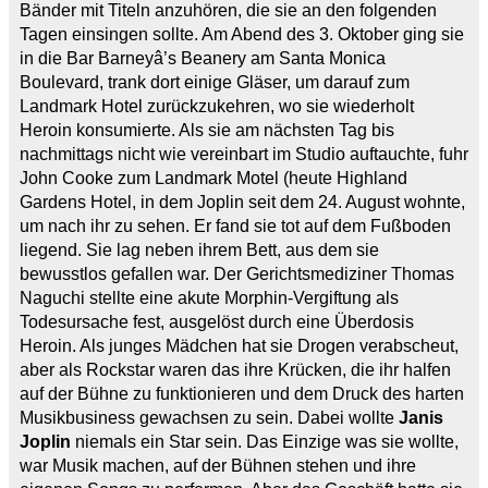
Bänder mit Titeln anzuhören, die sie an den folgenden
Tagen einsingen sollte. Am Abend des 3. Oktober ging sie
in die Bar Barneyâ’s Beanery am Santa Monica
Boulevard, trank dort einige Gläser, um darauf zum
Landmark Hotel zurückzukehren, wo sie wiederholt
Heroin konsumierte. Als sie am nächsten Tag bis
nachmittags nicht wie vereinbart im Studio auftauchte, fuhr
John Cooke zum Landmark Motel (heute Highland
Gardens Hotel, in dem Joplin seit dem 24. August wohnte,
um nach ihr zu sehen. Er fand sie tot auf dem Fußboden
liegend. Sie lag neben ihrem Bett, aus dem sie
bewusstlos gefallen war. Der Gerichtsmediziner Thomas
Naguchi stellte eine akute Morphin-Vergiftung als
Todesursache fest, ausgelöst durch eine Überdosis
Heroin. Als junges Mädchen hat sie Drogen verabscheut,
aber als Rockstar waren das ihre Krücken, die ihr halfen
auf der Bühne zu funktionieren und dem Druck des harten
Musikbusiness gewachsen zu sein. Dabei wollte
Janis
Joplin
niemals ein Star sein. Das Einzige was sie wollte,
war Musik machen, auf der Bühnen stehen und ihre