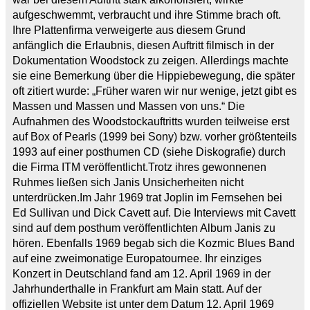
aufgeschwemmt, verbraucht und ihre Stimme brach oft.
Ihre Plattenfirma verweigerte aus diesem Grund
anfänglich die Erlaubnis, diesen Auftritt filmisch in der
Dokumentation Woodstock zu zeigen. Allerdings machte
sie eine Bemerkung über die Hippiebewegung, die später
oft zitiert wurde: „Früher waren wir nur wenige, jetzt gibt es
Massen und Massen und Massen von uns.“ Die
Aufnahmen des Woodstockauftritts wurden teilweise erst
auf Box of Pearls (1999 bei Sony) bzw. vorher größtenteils
1993 auf einer posthumen CD (siehe Diskografie) durch
die Firma ITM veröffentlicht.Trotz ihres gewonnenen
Ruhmes ließen sich Janis Unsicherheiten nicht
unterdrücken.Im Jahr 1969 trat Joplin im Fernsehen bei
Ed Sullivan und Dick Cavett auf. Die Interviews mit Cavett
sind auf dem posthum veröffentlichten Album Janis zu
hören. Ebenfalls 1969 begab sich die Kozmic Blues Band
auf eine zweimonatige Europatournee. Ihr einziges
Konzert in Deutschland fand am 12. April 1969 in der
Jahrhunderthalle in Frankfurt am Main statt. Auf der
offiziellen Website ist unter dem Datum 12. April 1969