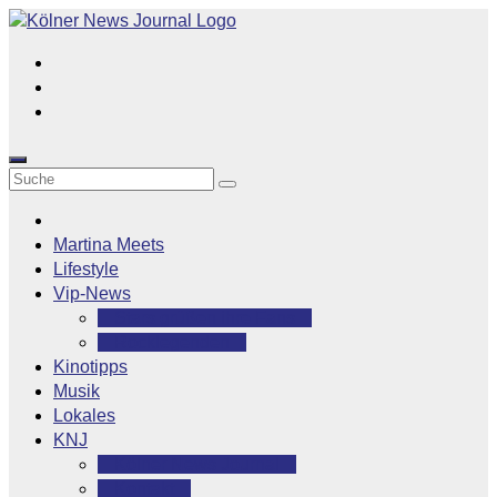
Zum
Inhalt
springen
Martina Meets
Lifestyle
Vip-News
Stars grüßen ihre Fans
Rocklegenden
Kinotipps
Musik
Lokales
KNJ
Kölner News Journal
Kontakt