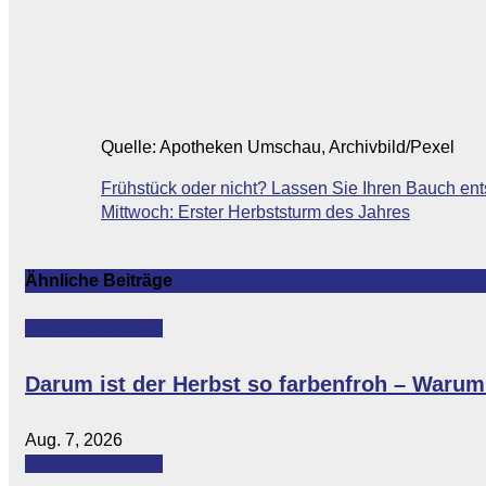
Quelle: Apotheken Umschau, Archivbild/Pexel
Beitragsnavigation
Frühstück oder nicht? Lassen Sie Ihren Bauch en
Mittwoch: Erster Herbststurm des Jahres
Ähnliche Beiträge
Featured
Lifestyle
Darum ist der Herbst so farbenfroh – Warum 
Aug. 7, 2026
Featured
Lifestyle