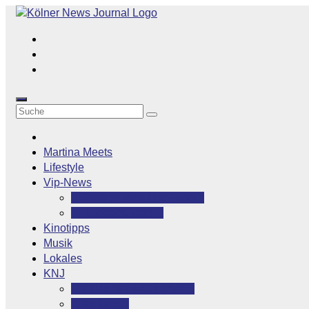
Zum
Inhalt
springen
Martina Meets
Lifestyle
Vip-News
Stars grüßen ihre Fans
Rocklegenden
Kinotipps
Musik
Lokales
KNJ
Kölner News Journal
Kontakt