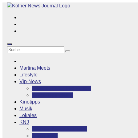
Zum
Inhalt
springen
Martina Meets
Lifestyle
Vip-News
Stars grüßen ihre Fans
Rocklegenden
Kinotipps
Musik
Lokales
KNJ
Kölner News Journal
Kontakt