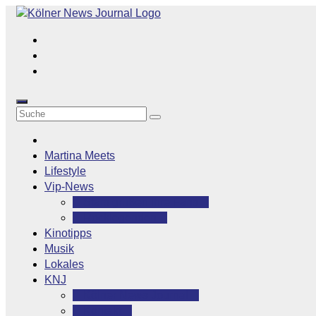
Zum
Inhalt
springen
Martina Meets
Lifestyle
Vip-News
Stars grüßen ihre Fans
Rocklegenden
Kinotipps
Musik
Lokales
KNJ
Kölner News Journal
Kontakt