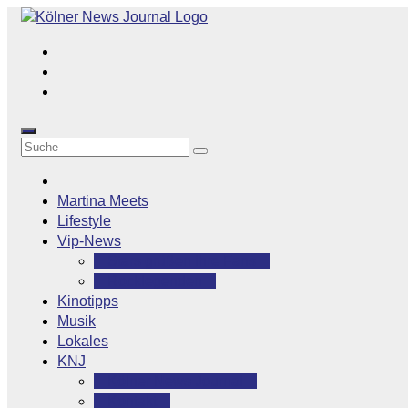
Zum
Inhalt
springen
Martina Meets
Lifestyle
Vip-News
Stars grüßen ihre Fans
Rocklegenden
Kinotipps
Musik
Lokales
KNJ
Kölner News Journal
Kontakt