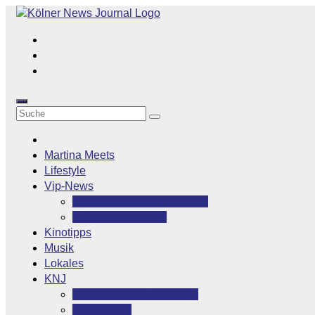
Zum
Inhalt
springen
Martina Meets
Lifestyle
Vip-News
Stars grüßen ihre Fans
Rocklegenden
Kinotipps
Musik
Lokales
KNJ
Kölner News Journal
Kontakt