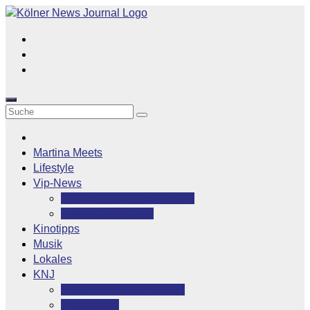
Zum
Inhalt
springen
Martina Meets
Lifestyle
Vip-News
Stars grüßen ihre Fans
Rocklegenden
Kinotipps
Musik
Lokales
KNJ
Kölner News Journal
Kontakt