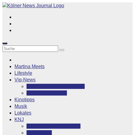
Zum
Inhalt
springen
Martina Meets
Lifestyle
Vip-News
Stars grüßen ihre Fans
Rocklegenden
Kinotipps
Musik
Lokales
KNJ
Kölner News Journal
Kontakt