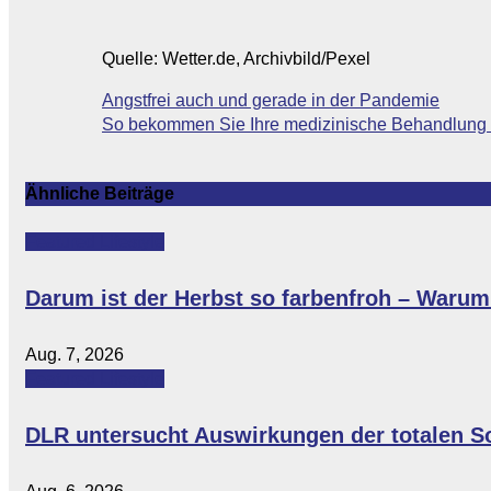
Quelle: Wetter.de, Archivbild/Pexel
Beitragsnavigation
Angstfrei auch und gerade in der Pandemie
So bekommen Sie Ihre medizinische Behandlung
Ähnliche Beiträge
Featured
Lifestyle
Darum ist der Herbst so farbenfroh – Warum 
Aug. 7, 2026
Featured
Lifestyle
DLR untersucht Auswirkungen der totalen S