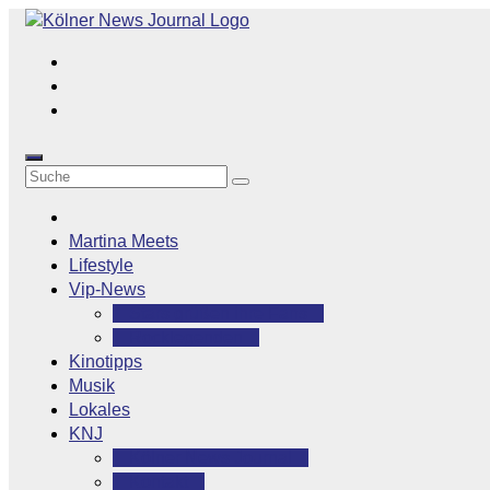
Zum
Inhalt
springen
Martina Meets
Lifestyle
Vip-News
Stars grüßen ihre Fans
Rocklegenden
Kinotipps
Musik
Lokales
KNJ
Kölner News Journal
Kontakt