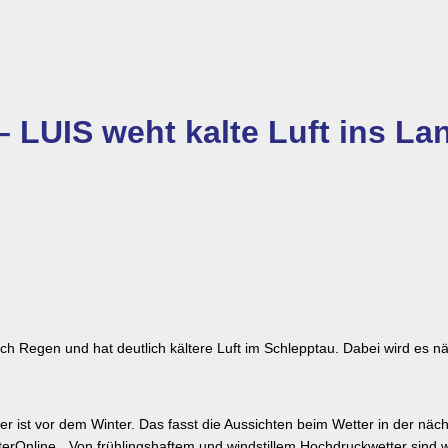
– LUIS weht kalte Luft ins La
ch Regen und hat deutlich kältere Luft im Schlepptau. Dabei wird es n
r ist vor dem
Winter. Das fasst die Aussichten beim Wetter in der näc
Online. „Von frühlingshaftem und windstillem Hochdruckwetter sind wi