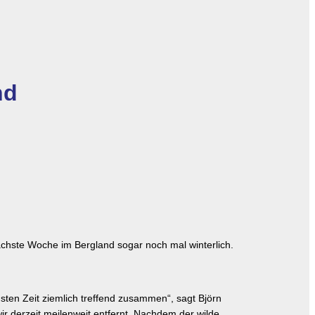
nd
ächste Woche im Bergland sogar noch mal winterlich.
hsten Zeit ziemlich treffend zusammen“, sagt Björn
r derzeit meilenweit entfernt. Nachdem der wilde