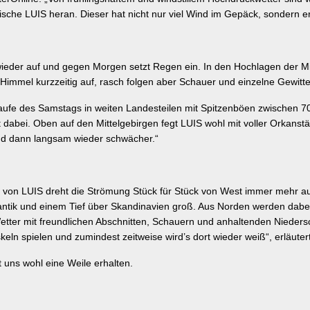
che LUIS heran. Dieser hat nicht nur viel Wind im Gepäck, sondern er 
eder auf und gegen Morgen setzt Regen ein. In den Hochlagen der Mitt
 Himmel kurzzeitig auf, rasch folgen aber Schauer und einzelne Gewitt
ufe des Samstags in weiten Landesteilen mit Spitzenböen zwischen 70
bei. Oben auf den Mittelgebirgen fegt LUIS wohl mit voller Orkanstär
nd dann langsam wieder schwächer.“
von LUIS dreht die Strömung Stück für Stück von West immer mehr auf
tik und einem Tief über Skandinavien groß. Aus Norden werden dabei 
Wetter mit freundlichen Abschnitten, Schauern und anhaltenden Nieders
skeln spielen und zumindest zeitweise wird’s dort wieder weiß“, erläute
bt uns wohl eine Weile erhalten.