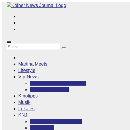
Zum
Inhalt
springen
Martina Meets
Lifestyle
Vip-News
Stars grüßen ihre Fans
Rocklegenden
Kinotipps
Musik
Lokales
KNJ
Kölner News Journal
Kontakt