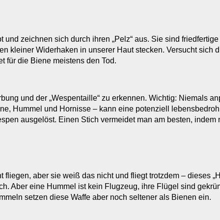
t und zeichnen sich durch ihren „Pelz“ aus. Sie sind friedfert
gen kleiner Widerhaken in unserer Haut stecken. Versucht sich d
et für die Biene meistens den Tod.
ärbung und der „Wespentaille“ zu erkennen. Wichtig: Niemals a
Biene, Hummel und Hornisse – kann eine potenziell lebensbedro
Wespen ausgelöst. Einen Stich vermeidet man am besten, indem
liegen, aber sie weiß das nicht und fliegt trotzdem – dieses „
ch. Aber eine Hummel ist kein Flugzeug, ihre Flügel sind gekr
Hummeln setzen diese Waffe aber noch seltener als Bienen ein.