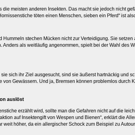
 die meisten anderen Insekten. Das macht sie jedoch nicht gefäh
Hornissenstiche töten einen Menschen, sieben ein Pferd“ ist als
 Hummeln stechen Mücken nicht zur Verteidigung. Sie setzen a
Anders als weitläufig angenommen, spielt bei der Wahl des Wi
 sich ihr Ziel ausgesucht, sind sie äußerst hartnäckig und schw
he von Gewässern. Und ja, Bremsen können problemlos durch Kl
ion auslöst
enstiche erzählt wird, sollte man die Gefahren nicht auf die le
ktion auf Insektengift von Wespen und Bienen“, erklärt die All
ogar weit höher, da ein allergischer Schock zum Beispiel zu Auto