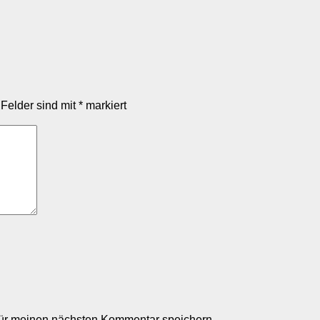
 Felder sind mit
*
markiert
für meinen nächsten Kommentar speichern.