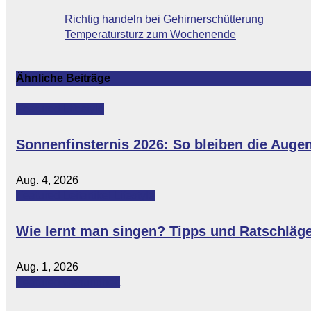
Beitragsnavigation
Richtig handeln bei Gehirnerschütterung
Temperatursturz zum Wochenende
Ähnliche Beiträge
Featured
Lifestyle
Sonnenfinsternis 2026: So bleiben die Auge
Aug. 4, 2026
Featured
Leitartikel
Lifestyle
Wie lernt man singen? Tipps und Ratschläg
Aug. 1, 2026
Featured
Gesundheit