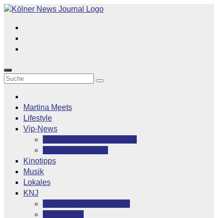
Zum
Inhalt
springen
Martina Meets
Lifestyle
Vip-News
Stars grüßen ihre Fans
Rocklegenden
Kinotipps
Musik
Lokales
KNJ
Kölner News Journal
Kontakt