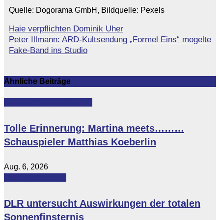
Quelle: Dogorama GmbH, Bildquelle: Pexels
Haie verpflichten Dominik Uher
Beitragsnavigation
Peter Illmann: ARD-Kultsendung „Formel Eins“ mogelte
Fake-Band ins Studio
Ähnliche Beiträge
Featured
Martina Meets...
Tolle Erinnerung: Martina meets………
Schauspieler Matthias Koeberlin
Aug. 6, 2026
Featured
Lifestyle
DLR untersucht Auswirkungen der totalen
Sonnenfinsternis