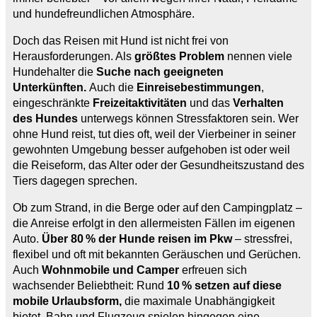
und hundefreundlichen Atmosphäre.
Doch das Reisen mit Hund ist nicht frei von
Herausforderungen. Als
größtes Problem
nennen viele
Hundehalter die
Suche nach geeigneten
Unterkünften.
Auch die
Einreisebestimmungen
,
eingeschränkte
Freizeitaktivitäten
und das
Verhalten
des Hundes
unterwegs können Stressfaktoren sein. Wer
ohne Hund reist, tut dies oft, weil der Vierbeiner in seiner
gewohnten Umgebung besser aufgehoben ist oder weil
die Reiseform, das Alter oder der Gesundheitszustand des
Tiers dagegen sprechen.
Ob zum Strand, in die Berge oder auf den Campingplatz –
die Anreise erfolgt in den allermeisten Fällen im eigenen
Auto.
Über 80 % der Hunde reisen im Pkw
– stressfrei,
flexibel und oft mit bekannten Geräuschen und Gerüchen.
Auch
Wohnmobile und Camper
erfreuen sich
wachsender Beliebtheit: Rund
10 % setzen auf diese
mobile Urlaubsform,
die maximale Unabhängigkeit
bietet. Bahn und Flugzeug spielen hingegen eine