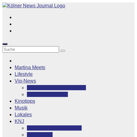
Zum
Inhalt
springen
Martina Meets
Lifestyle
Vip-News
Stars grüßen ihre Fans
Rocklegenden
Kinotipps
Musik
Lokales
KNJ
Kölner News Journal
Kontakt