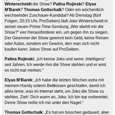
Winterscheidt
die Show?
Palina Rojinski
?
Elyas
M’Barek
?
Thomas Gottschalk
? Oder ein wöchentlich
wechselnder Zuschauer-Kandidat? Ab Dienstag (fünf
Folgen, 20:15 Uhr, ProSieben) lädt Joko Winterscheidt in
seiner neuen Prime-Time-Sendung „Wer stiehlt mir die
Show?“ vier Herausforderer ein, um gegen ihn zu siegen.
Der Gewinner der Show gewinnt kein Geld, keine Reisen
oder Autos, sondern ein Gewinn, den man sich nicht
kaufen kann: Jokos Show auf ProSieben.
Palina Rojinski:
„Ich kenne Joko und seine ‚Intelligenz‘
seit Jahren. Ich werde ihm die Show stehlen und er wird
es nicht mal merken.“
Elyas M‘Barek
: „Ich habe die letzten Wochen extra mit
meinem Handy unterm Bettkissen geschlafen, damit ich
alles lerne, was im Internet steht, um Joko die Show zu
stehlen. Zieh‘ Dich warm an, Joko. Ich bin top vorbereitet.
Deine Show reiße ich mir unter den Nagel.“
Thomas Gottschalk
: „Es hat ein bisschen gedauert, aber