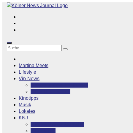
Zum
Inhalt
springen
Martina Meets
Lifestyle
Vip-News
Stars grüßen ihre Fans
Rocklegenden
Kinotipps
Musik
Lokales
KNJ
Kölner News Journal
Kontakt