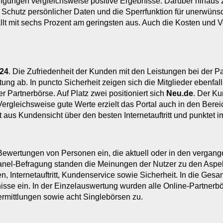
gungen vergleichsweise positive Ergebnisse. Darüber hinaus z
Schutz persönlicher Daten und die Sperrfunktion für unerwünsch
fällt mit sechs Prozent am geringsten aus. Auch die Kosten und 
24
. Die Zufriedenheit der Kunden mit den Leistungen bei der 
tung ab. In puncto Sicherheit zeigen sich die Mitglieder ebenfa
r Partnerbörse. Auf Platz zwei positioniert sich
Neu.de
. Der Ku
 Vergleichsweise gute Werte erzielt das Portal auch in den Bereic
gt aus Kundensicht über den besten Internetauftritt und punktet
Bewertungen von Personen ein, die aktuell oder in den vergan
Panel-Befragung standen die Meinungen der Nutzer zu den Aspek
n, Internetauftritt, Kundenservice sowie Sicherheit. In die Ge
se ein. In der Einzelauswertung wurden alle Online-Partnerbör
vermittlungen sowie acht Singlebörsen zu.