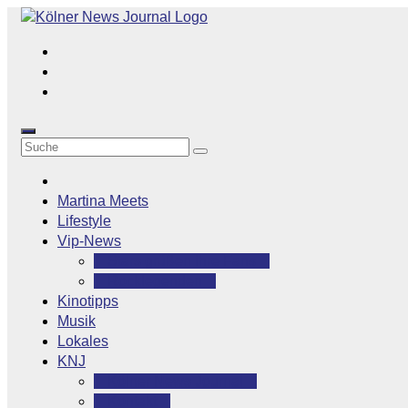
Zum
Inhalt
springen
Martina Meets
Lifestyle
Vip-News
Stars grüßen ihre Fans
Rocklegenden
Kinotipps
Musik
Lokales
KNJ
Kölner News Journal
Kontakt