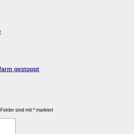
e
farm gestoppt
 Felder sind mit
*
markiert