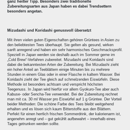
ganz heißer Tipp. Besonders zwei traditionelle
Zubereitungsarten aus Japan haben es dabei Trendsettern
besonders angetan.
Mizudashi und Koridashi genussvoll übersetzt
Mit ihren vielen guten Eigenschaften gehören Grüntees in Asien zu
den beliebtesten Tees überhaupt. Sie gelten als gesund, wirken
sanft anregend und haben ein sehr harmonisches Geschmacksprofil.
Speziell in Japan werden sie deshalb auch im Sommer gerne im
„Cold Brew“-Verfahren zubereitet. Mizudashi und Koridashi sind
dabei die bekanntesten Arten der Zubereitung. Bei Mizudashi zieht
ein hoher Anteil an Teeblättern einige Minuten bis zu mehrere
Stunden in einem Glas oder in einer Flasche in kaltem Wasser. Bei
Koridashi zieht der Tee gleich auf schmelzenden Eiswürfeln. Diese
Methode ist besonders achtsam und verspricht höchsten
Teegenuss. In Japan wird hierfür vor allem Gyokuro-Tee aber auch
Kabuse- oder Sencha-Tee verwendet. Bei der Zubereitung rechnet
man mit ca. 30 ml Wasser pro Eiswürfel auf 1 g Grüntee. Der Vorteil
beider Methoden: Die schöne Farbe des Tees bleibt weitgehend
erhalten und es lösen sich kaum Bitterstoffe aus den Blättern.
Perfekt für einen herrlich frischen Sommerdrink, der kalorienarm ist,
angenehm anregt und – gut gekühlt aufbewahrt – innerhalb eines
Tages getrunken werden sollte.