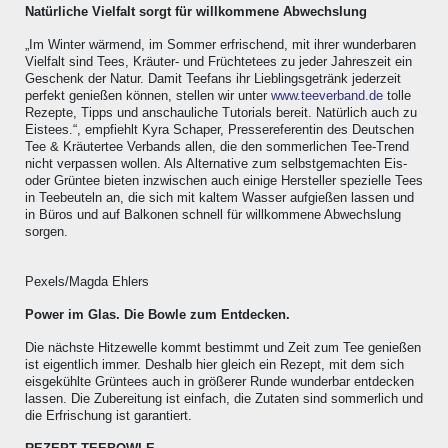
Natürliche Vielfalt sorgt für willkommene Abwechslung
„Im Winter wärmend, im Sommer erfrischend, mit ihrer wunderbaren
Vielfalt sind Tees, Kräuter- und Früchtetees zu jeder Jahreszeit ein
Geschenk der Natur. Damit Teefans ihr Lieblingsgetränk jederzeit
perfekt genießen können, stellen wir unter
www.teeverband.de
tolle
Rezepte, Tipps und anschauliche Tutorials bereit. Natürlich auch zu
Eistees.“, empfiehlt Kyra Schaper, Pressereferentin des Deutschen
Tee & Kräutertee Verbands allen, die den sommerlichen Tee-Trend
nicht verpassen wollen. Als Alternative zum selbstgemachten Eis-
oder Grüntee bieten inzwischen auch einige Hersteller spezielle Tees
in Teebeuteln an, die sich mit kaltem Wasser aufgießen lassen und
in Büros und auf Balkonen schnell für willkommene Abwechslung
sorgen.
Pexels/Magda Ehlers
Power im Glas. Die Bowle zum Entdecken.
Die nächste Hitzewelle kommt bestimmt und Zeit zum Tee genießen
ist eigentlich immer. Deshalb hier gleich ein Rezept, mit dem sich
eisgekühlte Grüntees auch in größerer Runde wunderbar entdecken
lassen. Die Zubereitung ist einfach, die Zutaten sind sommerlich und
die Erfrischung ist garantiert.