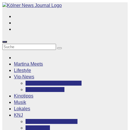
Zum
Inhalt
springen
Martina Meets
Lifestyle
Vip-News
Stars grüßen ihre Fans
Rocklegenden
Kinotipps
Musik
Lokales
KNJ
Kölner News Journal
Kontakt