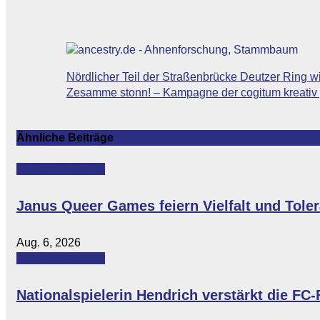
Beitragsnavigation
Nördlicher Teil der Straßenbrücke Deutzer Ring 
Zesamme stonn! – Kampagne der cogitum kreati
Ähnliche Beiträge
Featured
Lokales
Janus Queer Games feiern Vielfalt und Tole
Aug. 6, 2026
Featured
Lokales
Nationalspielerin Hendrich verstärkt die FC