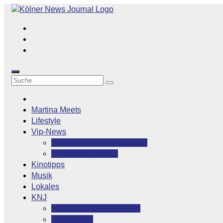
Zum
Inhalt
springen
Martina Meets
Lifestyle
Vip-News
Stars grüßen ihre Fans
Rocklegenden
Kinotipps
Musik
Lokales
KNJ
Kölner News Journal
Kontakt