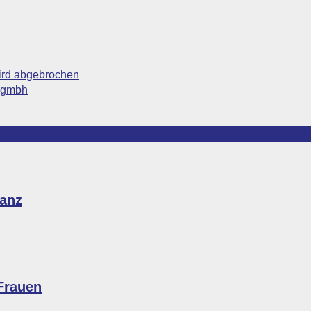
wird abgebrochen
v gmbh
ranz
-Frauen