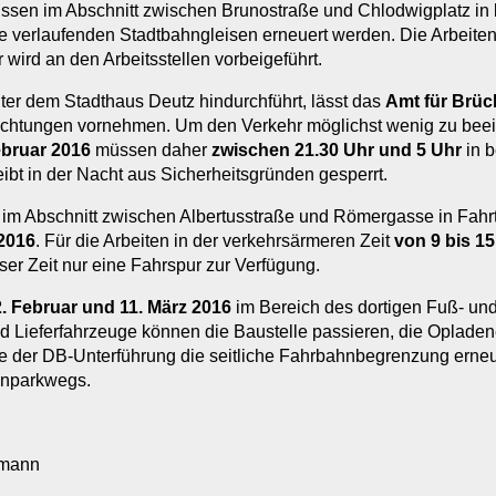
üssen im Abschnitt zwischen Brunostraße und Chlodwigplatz in 
e verlaufenden Stadtbahngleisen erneuert werden. Die Arbeite
r wird an den Arbeitsstellen vorbeigeführt.
nter dem Stadthaus Deutz hindurchführt, lässt das
Amt für Brü
richtungen vornehmen. Um den Verkehr möglichst wenig zu beein
ebruar 2016
müssen daher
zwischen 21.30 Uhr und 5 Uhr
in b
eibt in der Nacht aus Sicherheitsgründen gesperrt.
im Abschnitt zwischen Albertusstraße und Römergasse in Fahrt
 2016
. Für die Arbeiten in der verkehrsärmeren Zeit
von 9 bis 1
ser Zeit nur eine Fahrspur zur Verfügung.
. Februar und 11. März 2016
im Bereich des dortigen Fuß- un
 Lieferfahrzeuge können die Baustelle passieren, die Opladener
 der DB-Unterführung die seitliche Fahrbahnbegrenzung erneu
inparkwegs.
rmann