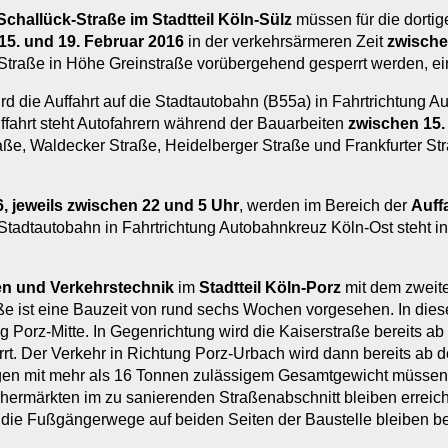
hallück-Straße im Stadtteil Köln-Sülz
müssen für die dortig
15. und 19. Februar 2016
in der verkehrsärmeren Zeit
zwische
traße in Höhe Greinstraße vorübergehend gesperrt werden, ein
rd die Auffahrt auf die Stadtautobahn (B55a) in Fahrtrichtung
ffahrt steht Autofahrern während der Bauarbeiten
zwischen 15.
aße, Waldecker Straße, Heidelberger Straße und Frankfurter Stra
6, jeweils zwischen 22 und 5 Uhr
, werden im Bereich der
Auff
adtautobahn in Fahrtrichtung Autobahnkreuz Köln-Ost steht in
en und Verkehrstechnik
im
Stadtteil Köln-Porz
mit dem zweite
ist eine Bauzeit von rund sechs Wochen vorgesehen. In dieser
g Porz-Mitte. In Gegenrichtung wird die Kaiserstraße bereits a
errt. Der Verkehr in Richtung Porz-Urbach wird dann bereits ab
en mit mehr als 16 Tonnen zulässigem Gesamtgewicht müssen e
rmärkten im zu sanierenden Straßenabschnitt bleiben erreichb
die Fußgängerwege auf beiden Seiten der Baustelle bleiben b