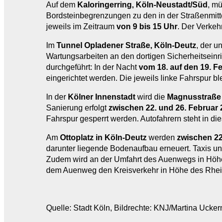
Auf dem
Kaloringerring, Köln-Neustadt/Süd
, m
Bordsteinbegrenzungen zu den in der Straßenmitt
jeweils im Zeitraum
von 9 bis 15 Uhr
. Der Verkeh
Im
Tunnel Opladener Straße, Köln-Deutz
, der u
Wartungsarbeiten an den dortigen Sicherheitsein
durchgeführt: In der Nacht
vom 18. auf den 19. F
eingerichtet werden. Die jeweils linke Fahrspur bl
In der
Kölner Innenstadt
wird die
Magnusstraße
Sanierung erfolgt
zwischen 22. und 26. Februar
Fahrspur gesperrt werden. Autofahrern steht in die
Am
Ottoplatz in Köln-Deutz
werden
zwischen 22
darunter liegende Bodenaufbau erneuert. Taxis und
Zudem wird an der Umfahrt des Auenwegs in Höhe
dem Auenweg den Kreisverkehr in Höhe des Rhe
Quelle: Stadt Köln, Bildrechte: KNJ/Martina Ucke