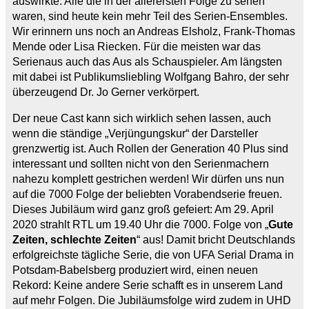
auswirkte. Alle die in der allerersten Folge zu sehen
waren, sind heute kein mehr Teil des Serien-Ensembles.
Wir erinnern uns noch an Andreas Elsholz, Frank-Thomas
Mende oder Lisa Riecken. Für die meisten war das
Serienaus auch das Aus als Schauspieler. Am längsten
mit dabei ist Publikumsliebling Wolfgang Bahro, der sehr
überzeugend Dr. Jo Gerner verkörpert.
Der neue Cast kann sich wirklich sehen lassen, auch
wenn die ständige „Verjüngungskur“ der Darsteller
grenzwertig ist. Auch Rollen der Generation 40 Plus sind
interessant und sollten nicht von den Serienmachern
nahezu komplett gestrichen werden! Wir dürfen uns nun
auf die 7000 Folge der beliebten Vorabendserie freuen.
Dieses Jubiläum wird ganz groß gefeiert: Am 29. April
2020 strahlt RTL um 19.40 Uhr die 7000. Folge von „
Gute
Zeiten, schlechte Zeiten
“ aus! Damit bricht Deutschlands
erfolgreichste tägliche Serie, die von UFA Serial Drama in
Potsdam-Babelsberg produziert wird, einen neuen
Rekord: Keine andere Serie schafft es in unserem Land
auf mehr Folgen. Die Jubiläumsfolge wird zudem in UHD