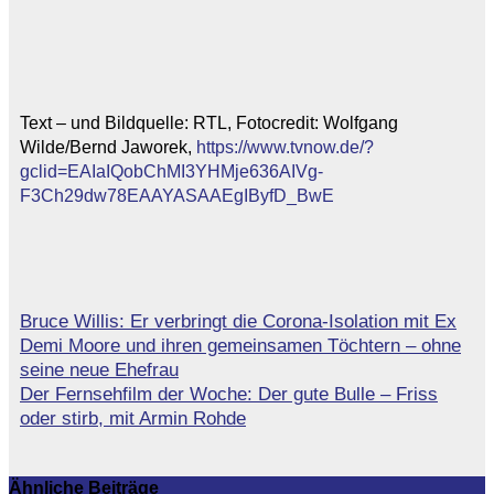
Text – und Bildquelle: RTL, Fotocredit: Wolfgang
Wilde/Bernd Jaworek,
https://www.tvnow.de/?
gclid=EAIaIQobChMI3YHMje636AIVg-
F3Ch29dw78EAAYASAAEgIByfD_BwE
Bruce Willis: Er verbringt die Corona-Isolation mit Ex
Beitragsnavigation
Demi Moore und ihren gemeinsamen Töchtern – ohne
seine neue Ehefrau
Der Fernsehfilm der Woche: Der gute Bulle – Friss
oder stirb, mit Armin Rohde
Ähnliche Beiträge