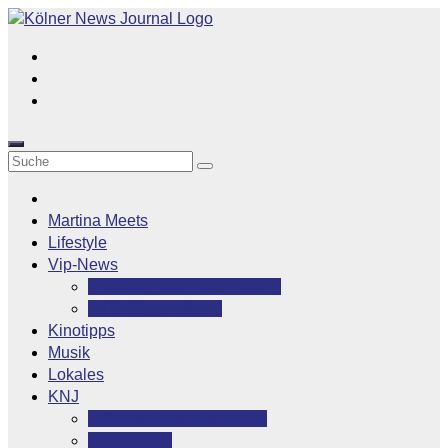
Zum
Inhalt
springen
Martina Meets
Lifestyle
Vip-News
Stars grüßen ihre Fans
Rocklegenden
Kinotipps
Musik
Lokales
KNJ
Kölner News Journal
Kontakt