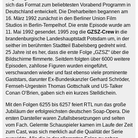
sich das Format zum beliebtesten Vorabend Programm in
Deutschland entwickelt. Die Dreharbeiten begannen am
16. März 1992 zunächst in den Berliner Union Film
Studios in Berlin-Tempelhof. Die erste Episode wurde am
11. Mai 1992 gesendet. 1995 zog die
GZSZ-Crew i
n die
brandenburgische Landeshauptstadt Potsdam um, in der
seither im berühmten Stadtteil Babelsberg gedreht wird.
25 Jahre ist es her, dass die erste Folge „GZSZ“ über die
Bildschirme flimmerte. Seitdem folgten über 6000 weitere
Episoden, zahllose Figuren wurden eingeführt,
verschwanden wieder und fast ebenso viele prominente
Gaststars, darunter Ex-Bundeskanzler Gerhard Schröder,
Fernseh-Urgestein Thomas Gottschalk und US-Talker
Conan O’Brien, gaben sich ein kurzes Stelldichein.
Mit den Folgen 6255 bis 6257 feiert RTL nun das große
Jubiläum der erfolgreichsten deutschen Soap-Opera. Die
ersten Darsteller waren Zufallsbesetzungen und selten
vom Fach. Gelernte Schauspieler kamen im Laufe der Zeit
zum Cast, was sich merklich auf die Qualität der Serie