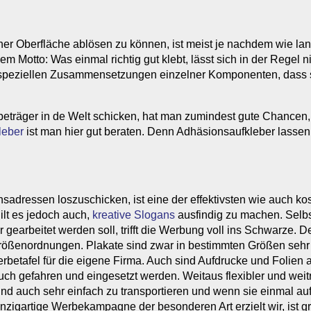
er Oberfläche ablösen zu können, ist meist je nachdem wie lan
Motto: Was einmal richtig gut klebt, lässt sich in der Regel ni
z speziellen Zusammensetzungen einzelner Komponenten, dass s
eträger in de Welt schicken, hat man zumindest gute Chancen, 
leber
ist man hier gut beraten. Denn Adhäsionsaufkleber lassen 
dressen loszuschicken, ist eine der effektivsten wie auch kost
lt es jedoch auch,
kreative Slogans
ausfindig zu machen. Selbs
gearbeitet werden soll, trifft die Werbung voll ins Schwarze. D
r Größenordnungen. Plakate sind zwar in bestimmten Größen seh
betafel für die eigene Firma. Auch sind Aufdrucke und Folien 
auch gefahren und eingesetzt werden. Weitaus flexibler und weit
ind auch sehr einfach zu transportieren und wenn sie einmal auf
 einzigartige Werbekampagne der besonderen Art erzielt wir, ist 