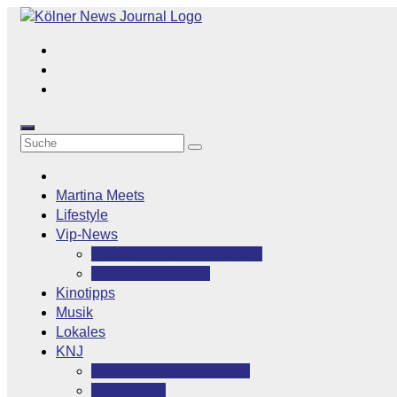
Zum
Inhalt
springen
Martina Meets
Lifestyle
Vip-News
Stars grüßen ihre Fans
Rocklegenden
Kinotipps
Musik
Lokales
KNJ
Kölner News Journal
Kontakt